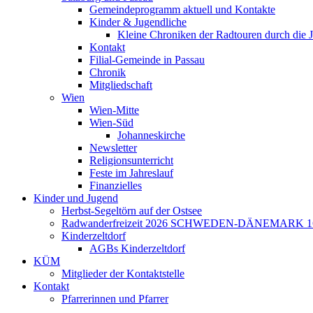
Gemeindeprogramm aktuell und Kontakte
Kinder & Jugendliche
Kleine Chroniken der Radtouren durch die 
Kontakt
Filial-Gemeinde in Passau
Chronik
Mitgliedschaft
Wien
Wien-Mitte
Wien-Süd
Johanneskirche
Newsletter
Religionsunterricht
Feste im Jahreslauf
Finanzielles
Kinder und Jugend
Herbst-Segeltörn auf der Ostsee
Radwanderfreizeit 2026 SCHWEDEN-DÄNEMARK 16.7.
Kinderzeltdorf
AGBs Kinderzeltdorf
KÜM
Mitglieder der Kontaktstelle
Kontakt
Pfarrerinnen und Pfarrer