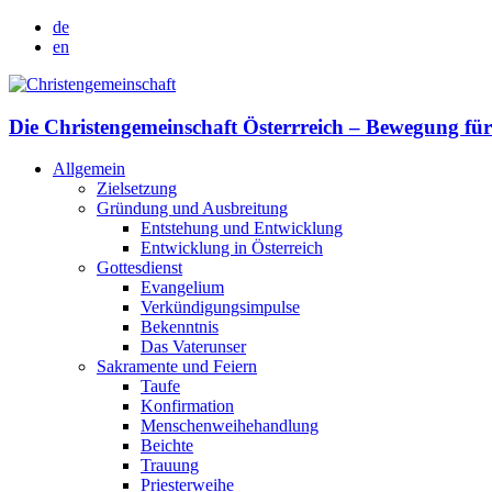
de
en
Die Christengemeinschaft Österrreich – Bewegung für
Allgemein
Zielsetzung
Gründung und Ausbreitung
Entstehung und Entwicklung
Entwicklung in Österreich
Gottesdienst
Evangelium
Verkündigungsimpulse
Bekenntnis
Das Vaterunser
Sakramente und Feiern
Taufe
Konfirmation
Menschenweihehandlung
Beichte
Trauung
Priesterweihe