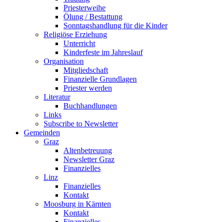
Priesterweihe
Ölung / Bestattung
Sonntagshandlung für die Kinder
Religiöse Erziehung
Unterricht
Kinderfeste im Jahreslauf
Organisation
Mitgliedschaft
Finanzielle Grundlagen
Priester werden
Literatur
Buchhandlungen
Links
Subscribe to Newsletter
Gemeinden
Graz
Altenbetreuung
Newsletter Graz
Finanzielles
Linz
Finanzielles
Kontakt
Moosburg in Kärnten
Kontakt
Finanzielles