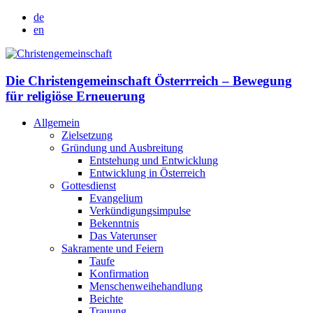
de
en
Die Christengemeinschaft Österrreich – Bewegung
für religiöse Erneuerung
Allgemein
Zielsetzung
Gründung und Ausbreitung
Entstehung und Entwicklung
Entwicklung in Österreich
Gottesdienst
Evangelium
Verkündigungsimpulse
Bekenntnis
Das Vaterunser
Sakramente und Feiern
Taufe
Konfirmation
Menschenweihehandlung
Beichte
Trauung